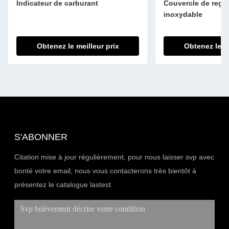
Indicateur de carburant
Couvercle de regar
inoxydable
Obtenez le meilleur prix
Obtenez le me
S'ABONNER
Citation mise à jour régulièrement, pour nous laisser svp avec
bonté votre email, nous vous contacterons très bientôt à
présentez le catalogue lastest.