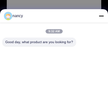
nancy
9:32 AM
SOUMETTRE
Good day, what product are you looking for?
ADRESSE
RM 803, n° 46, allée 423, rue Xincun, Shanghai, Chine
200065 (Plaza commerciale Putuo du Groenland, bâtiment n°
1)
SHANGHAI COWELL MACHINERY CO., LTD.