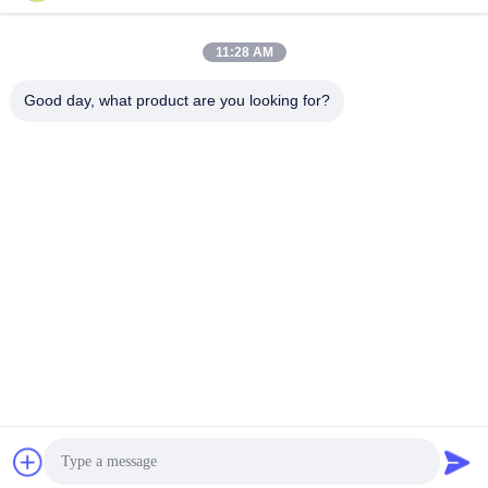
11:28 AM
SOUMETTRE
Good day, what product are you looking for?
ADRESSE
RM 803, n° 46, allée 423, rue Xincun, Shanghai, Chine
200065 (Plaza commerciale Putuo du Groenland, bâtiment n°
1)
SHANGHAI COWELL MACHINERY CO., LTD.
Bonne qualité de la Chine Compteur de débit
Fournisseur. © de Copyright 2024-2026 Shanghai
Cowell Machinery Co., Ltd. . Tous droits réservés.