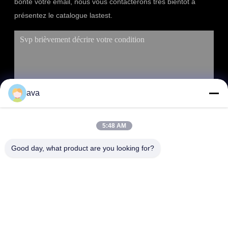
bonté votre email, nous vous contacterons très bientôt à
présentez le catalogue lastest.
ava
5:48 AM
SOUMETTRE
Good day, what product are you looking for?
ADRESSE
RM 803, n° 46, allée 423, rue Xincun, Shanghai, Chine
200065 (Plaza commerciale Putuo du Groenland, bâtiment n°
1)