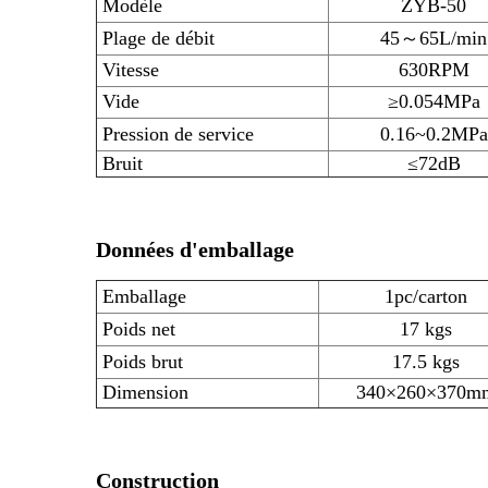
Modèle
ZYB-50
Plage de débit
45～65L/min
Vitesse
630RPM
Vide
≥0.054MPa
Pression de service
0.16~0.2MPa
Bruit
≤72dB
Données d'emballage
Emballage
1pc/carton
Poids net
17 kgs
Poids brut
17.5 kgs
Dimension
340×260×370m
Construction