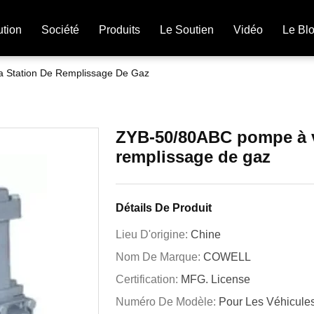
ution
Société
Produits
Le Soutien
Vidéo
Le Bl
 Station De Remplissage De Gaz
ZYB-50/80ABC pompe à v
remplissage de gaz
Détails De Produit
Lieu D'origine:
Chine
Nom De Marque:
COWELL
Certification:
MFG. License
Numéro De Modèle:
Pour Les Véhicules