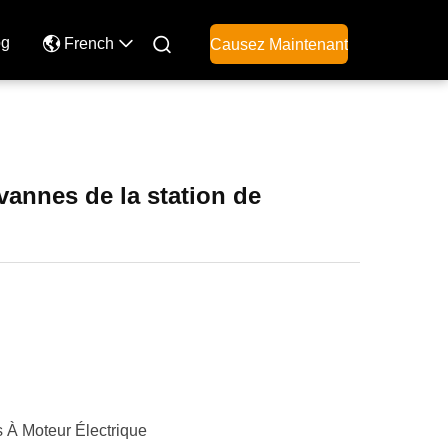
og

French
Causez Maintenant
annes de la station de
 À Moteur Électrique