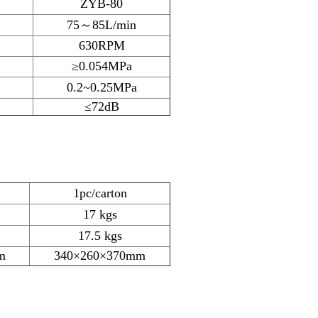
ZYB-80
75～85L/min
630RPM
≥0.054MPa
0.2~0.25MPa
≤72dB
1pc/carton
17 kgs
17.5 kgs
m
340×260×370mm