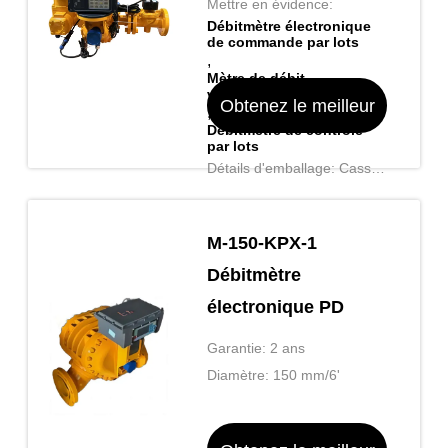
Mettre en évidence:
Débitmètre électronique
de commande par lots
,
Mètre de débit
volumétrique
Obtenez le meilleur
,
Débitmètre de contrôle
par lots
prix
Détails d'emballage: Casse
en bois applicable à
l'exportation
M-150-KPX-1
Débitmètre
électronique PD
Garantie: 2 ans
Diamètre: 150 mm/6'