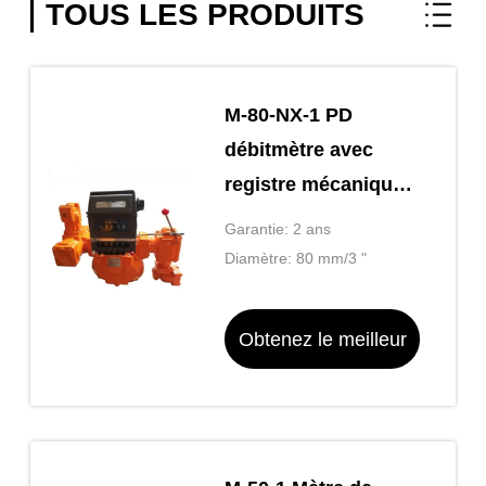
TOUS LES PRODUITS
M-80-NX-1 PD
débitmètre avec
registre mécanique,
registre préréglé,
Garantie: 2 ans
filtre, éliminateur
Diamètre: 80 mm/3 "
d'air, vanne
préréglée et
Obtenez le meilleur
imprimante de billets
prix