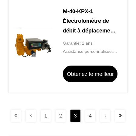
M-40-KPX-1
Électrolomètre de
débit à déplacement
positif
Garantie: 2 ans
Assistance personnalisée:
OEM, ODM
Obtenez le meilleur
prix
1
2
3
4