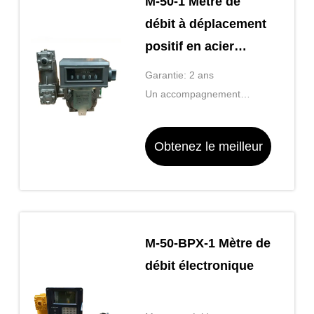
M-50-1 Mètre de
débit à déplacement
positif en acier
inoxydable
Garantie: 2 ans
Un accompagnement
personnalisé: OEM, ODM,
OBM
Obtenez le meilleur
prix
M-50-BPX-1 Mètre de
débit électronique