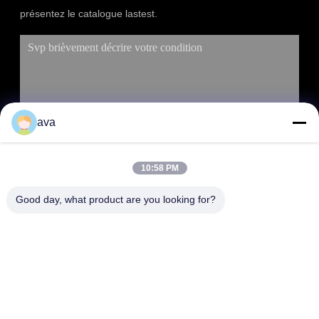
présentez le catalogue lastest.
ava
10:58 PM
SOUMETTRE
Good day, what product are you looking for?
ADRESSE
RM 803, n° 46, allée 423, rue Xincun, Shanghai, Chine
200065 (Plaza commerciale Putuo du Groenland, bâtiment n°
1)