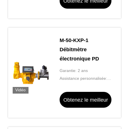
Obtenez le meilleur
prix
M-50-KXP-1
Débitmètre
électronique PD
Garantie: 2 ans
Assistance personnalisée:
Produit d'origine
Vidéo
Obtenez le meilleur
prix