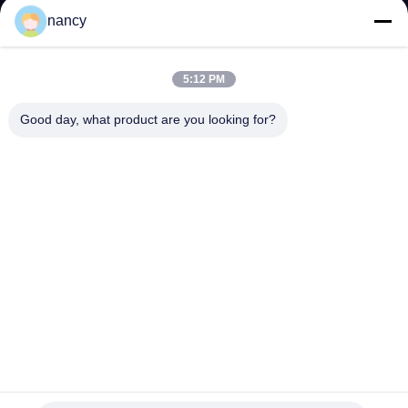
nancy
5:12 PM
SOUMETTRE
Good day, what product are you looking for?
ADRESSE
RM 803, n° 46, allée 423, rue Xincun, Shanghai, Chine
200065 (Plaza commerciale Putuo du Groenland, bâtiment n°
1)
SHANGHAI COWELL MACHINERY CO., LTD.
Bonne qualité de la Chine Compteur de débit