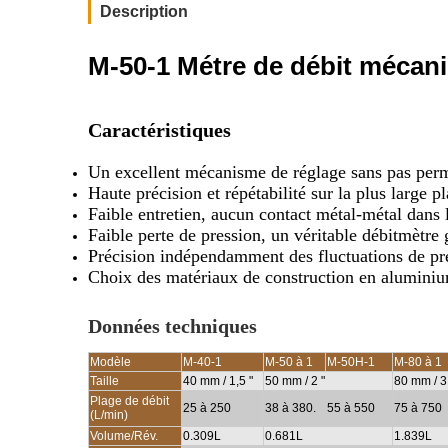
Description
M-50-1 Métre de débit mécani
Caractéristiques
Un excellent mécanisme de réglage sans pas per
Haute précision et répétabilité sur la plus large p
Faible entretien, aucun contact métal-métal dans
Faible perte de pression, un véritable débitmètre 
Précision indépendamment des fluctuations de pres
Choix des matériaux de construction en aluminium
Données techniques
Modèle
M-40-1
M-50 à 1
M-50H-1
M-80 à 1
Taille
40 mm / 1,5 "
50 mm / 2 "
80 mm / 3
Plage de débit
25 à 250
38 à 380.
55 à 550
75 à 750
(L/min)
Volume/Rév.
0.309L
0.681L
1.839L