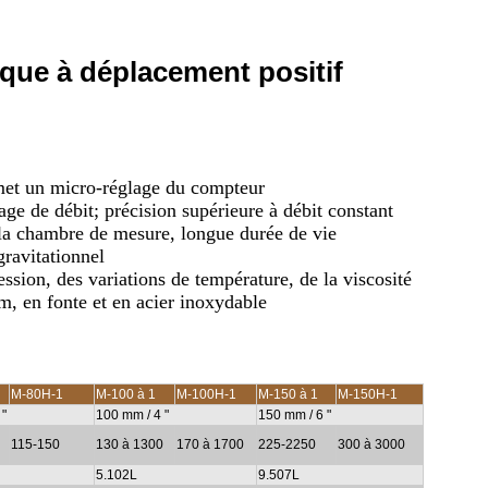
que à déplacement positif
met un micro-réglage du compteur
lage de débit; précision supérieure à débit constant
 la chambre de mesure, longue durée de vie
gravitationnel
sion, des variations de température, de la viscosité
, en fonte et en acier inoxydable
M-80H-1
M-100 à 1
M-100H-1
M-150 à 1
M-150H-1
 "
100 mm / 4 "
150 mm / 6 "
115-150
130 à 1300
170 à 1700
225-2250
300 à 3000
5.102L
9.507L