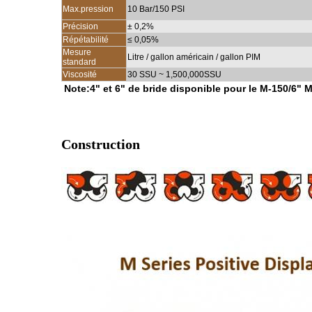
Max.pression
10 Bar/150 PSI
Précision
± 0,2%
Répétabilité
≤ 0,05%
Mesure
Litre / gallon américain / gallon PIM
standard
Viscosité
30 SSU ~ 1,500,000SSU
Note:4" et 6" de bride disponible pour le M-150/6" M
Construction