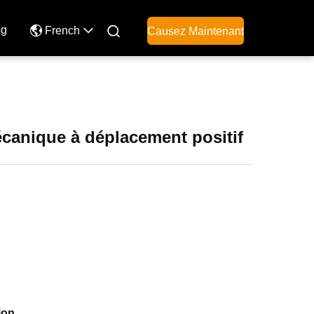
og

French
Causez Maintenant
écanique à déplacement positif
ion