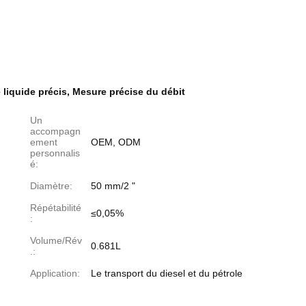
 liquide précis
,
Mesure précise du débit
Un
accompagn
ement
OEM, ODM
personnalis
é:
Diamètre:
50 mm/2 "
Répétabilité
≤0,05%
:
Volume/Rév
0.681L
.:
Application:
Le transport du diesel et du pétrole