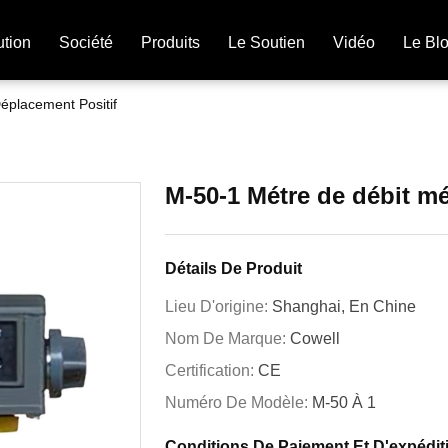
ution
Société
Produits
Le Soutien
Vidéo
Le Bl
éplacement Positif
M-50-1 Métre de débit m
Détails De Produit
Lieu D'origine:
Shanghai, En Chine
Nom De Marque:
Cowell
Certification:
CE
Numéro De Modèle:
M-50 À 1
Conditions De Paiement Et D'expédit