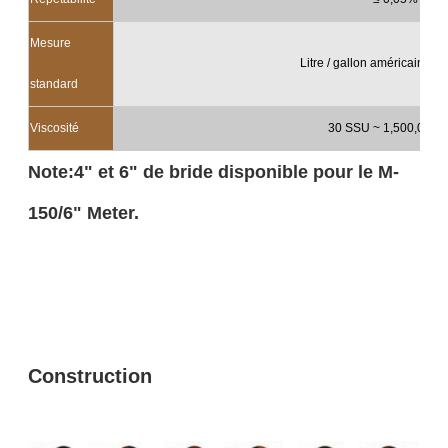
Mesure
Litre / gallon américain / g
standard
Viscosité
30 SSU ~ 1,500,000
Note:4" et 6" de bride disponible pour le M-
150/6" Meter.
Construction