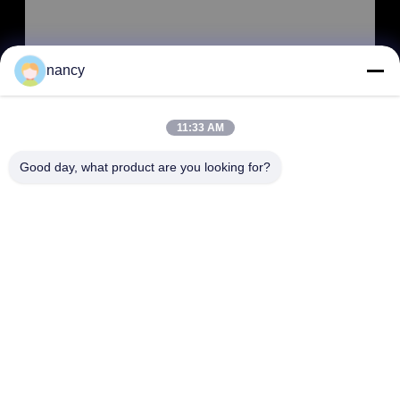
nancy
11:33 AM
SOUMETTRE
Good day, what product are you looking for?
ADRESSE
RM 803, n° 46, allée 423, rue Xincun, Shanghai, Chine
200065 (Plaza commerciale Putuo du Groenland, bâtiment n°
1)
SHANGHAI COWELL MACHINERY CO., LTD.